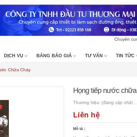
Chuyên cung cấp 
DỊCH VỤ
BẢNG BÁO GIÁ
TƯ VẤN
TIN TỨC
ước Chữa Cháy
Họng tiếp nước chữa
Thương hiệu: (
Đang cập nhật ..
Liên hệ
Mô tả :