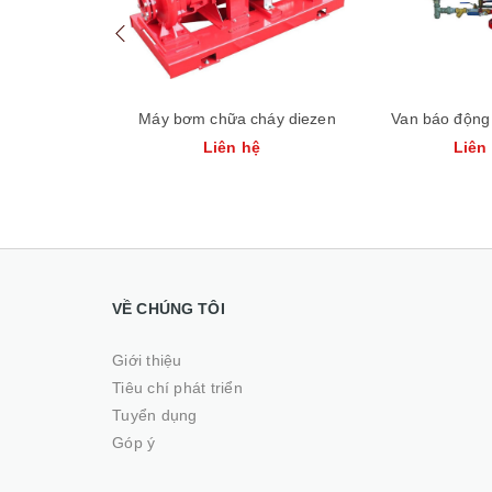
 đầu phun
Máy bơm chữa cháy diezen
Van báo động 
hệ
Liên hệ
Liên
VỀ CHÚNG TÔI
Giới thiệu
Tiêu chí phát triển
Tuyển dụng
Góp ý