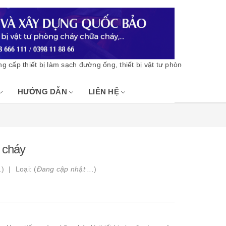
thiết bị làm sạch đường ống, thiết bị vật tư phòng cháy chữa chá
HƯỚNG DẪN
LIÊN HỆ
 cháy
.
)
Loại: (
Đang cập nhật ...
)