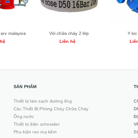
arv malaysia
Vòi chữa cháy 2 lớp
Y lọ
 hệ
Liên hệ
Liê
SẢN PHẨM
T
Thiết bị làm sạch đường ống
C
Các Thiết Bị Phòng Cháy Chữa Cháy
D
Ống nước
Đ
Thiết bị điện schneider
V
Phụ kiện ren mạ kẽm
Bắ