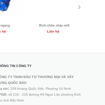
c ngang
Bình chữa cháy mt5
Bình chữa
n hệ
Liên hệ
Li
HÔNG TIN CÔNG TY
ÔNG TY TNHH ĐẦU TƯ THƯƠNG MẠI VÀ XÂY
ỰNG QUỐC BẢO
ịa chỉ:
109 Hoàng Quốc Việt- Phường Vũ Ninh
PGD:
số 215 - 219 đường Hồ Ngoc Lân phường Kinh
c tỉnh Bắc Ninh