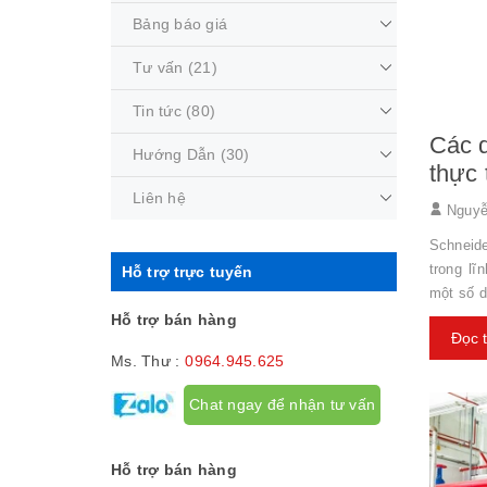
Bảng báo giá
Tư vấn
(21)
Tin tức
(80)
Các 
Hướng Dẫn
(30)
thực 
Liên hệ
Nguyễ
Schneide
trong l
Hỗ trợ trực tuyến
một số d
Schneid
Hỗ trợ bán hàng
Đọc 
(Miniatu
Ms. Thư :
0964.945.625
mạch đi
các ứng
Chat ngay để nhận tư vấn
- RCCB (
Hỗ trợ bán hàng