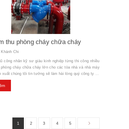
m thu phòng cháy chữa cháy
 Khánh Chi
gũ công nhân kỹ sư giàu kinh nghiệp từng thi công nhiều
h phòng cháy chữa cháy lớn cho các tòa nhà và nhà máy
 xuất chúng tôi tin tưởng sẽ làm hài lòng quý công ty về
dịch vụ Nghiệm thu phòng cháy chữa cháy. Nghiệm thu
hêm
thống báo cháy báo nhiệt địa chỉ, báo
xe chữa cháy. - Họng vách
phòng điện, phòng server. Mọi thông tin liên h...
1
2
3
4
5