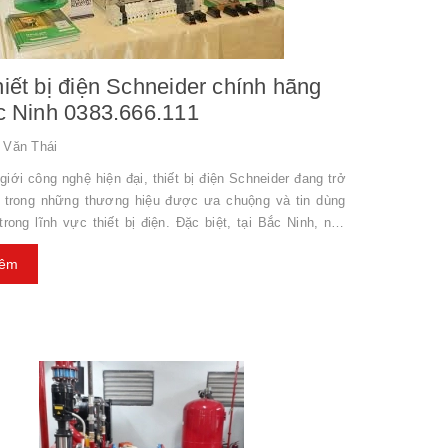
Mua thiết bị điện Schneider chính hãng
ắc Ninh 0383.666.111
Văn Thái
giới công nghệ hiện đại, thiết bị điện Schneider đang trở
 trong những thương hiệu được ưa chuộng và tin dùng
rong lĩnh vực thiết bị điện. Đặc biệt, tại Bắc Ninh, nhu
g thiết bị điện Schneider càng gia tăng do sự phát triển
hêm
của các khu công nghiệp và dự án xây dựng cơ sở hạ
 làm thế nào để mua được thiết bị điện Schneider chính
ắc Ninh? Hãy cùng tìm hiểu! 1. Tại sao nên chọn thiết bị
ider? Thiết bị điện Schneider sở h...