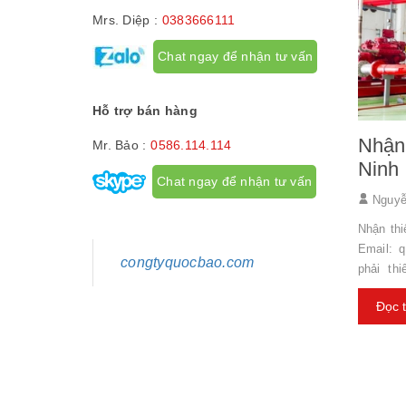
Mrs. Diệp :
0383666111
Chat ngay để nhận tư vấn
Hỗ trợ bán hàng
Nhận 
Mr. Bảo :
0586.114.114
Ninh
Chat ngay để nhận tư vấn
Nguyễ
Nhận thi
Email: 
congtyquocbao.com
phải th
lời: Thi
Đọc 
với các 
của Luậ
trình th
cháy đượ