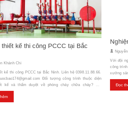
Nghiệ
thiết kế thi công PCCC tại Bắc
Nguyễn
Với đội n
n Khánh Chi
công trìn
ết kế thi công PCCC tại Bắc Ninh. Liên hệ 0398.11.88.66.
xưởng sản
quocbao174@gmail.com Đối tượng công trình thuộc diện
chất lượng 
iết kế và thẩm duyệt về phòng cháy chữa cháy? Trả
Đọc t
phòng cháy chữa cháy: - Hệ 
ết kế và thẩm duyệt thiết kế về phòng cháy chữa cháy đối
cháy theo Zone. - Trụ tiếp nước cho 
thêm
dự án, công trình xây dựng được quy định tại Điều 15, 16
tường. - Hệ thống chữa cháy sprinkler. - Hệ thống chữa cháy
t phòng cháy và chữa cháy và danh mục các dự án, công
uộc diện phải thiết kế và thẩm duyệt về phòng cháy chữa
c quy định tại Phụ lục 4 Nghị định số 79...