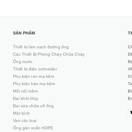
SẢN PHẨM
T
Thiết bị làm sạch đường ống
C
Các Thiết Bị Phòng Cháy Chữa Cháy
D
Ống nước
Đ
Thiết bị điện schneider
V
Phụ kiện ren mạ kẽm
Bắ
Phụ kiện hàn mạ kẽm
T
Mối nối mềm
Đ
Đai khởi thủy
E
Đai sửa chữa vỡ ống
Mặt bích
Van các loại
Ống gân xoắn HDPE