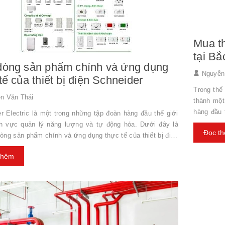
​​​​​​​
tại B
dòng sản phẩm chính và ứng dụng
Nguyễn 
tế của thiết bị điện Schneider
Trong thế 
n Văn Thái
thành một
hàng đầu t
r Electric là một trong những tập đoàn hàng đầu thế giới
cầu sử dụn
ĩnh vực quản lý năng lượng và tự động hóa. Dưới đây là
Đọc t
mạnh mẽ 
òng sản phẩm chính và ứng dụng thực tế của thiết bị điện
tầng. Vậy
er: 1. Dòng sản phẩm chính a. Thiết bị đóng cắt - MCB
thêm
hãng tại B
re Circuit Breaker): Bảo vệ quá tải và ngắn mạch cho các
điện Schne
ện. - MCCB (Molded Case Circuit Breaker): Dùng cho
 dụng công nghiệp lớn với khả năng ngắt mạch cao hơn.
Residua...