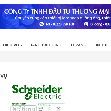
Chuyê
DỊCH VỤ
BẢNG BÁO GIÁ
TƯ VẤN
TIN TỨC
 VỤ