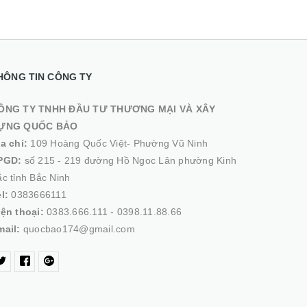
HÔNG TIN CÔNG TY
ÔNG TY TNHH ĐẦU TƯ THƯƠNG MẠI VÀ XÂY
ỰNG QUỐC BẢO
ịa chỉ:
109 Hoàng Quốc Việt- Phường Vũ Ninh
PGD:
số 215 - 219 đường Hồ Ngoc Lân phường Kinh
c tỉnh Bắc Ninh
el:
0383666111
iện thoại:
0383.666.111 - 0398.11.88.66
mail:
quocbao174@gmail.com