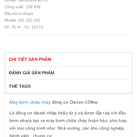
Model: N45MNSF40.10
Công suất: 109 KW
Đầu bơm ebara
Model: GS 125-315
H= 75 m ; Q= 113 l/s
CHI TIẾT SẢN PHẨM
ĐÁNH GIÁ SẢN PHẨM
THẺ TAGS
Máy bơm chữa cháy
động cơ Diezen 109kw
Là động cơ diesel nhập khẩu từ ý và được lắp ráp với đầu
bơm ebara tạo ra máy bơm chữa cháy hoàn hảo, phù hợp
với mọi công trình như: Nhà xưởng, các khu công nghiệp,
bệnh viện , chung cư …