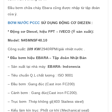
Đầu bơm chữa cháy Ebara cũng được nhập từ tập đoàn
của ý.
BƠM NƯỚC PCCC
SỬ DỤNG ĐỘNG CƠ DIEZEN :
* Động cơ Diesel, hiệu FPT – IVECO (Ý sản xuất):
Model: N45MNSF40.10
Công suất
:
109 KW
/2940RPM/giải nhiệt nước .
* Đầu bơm hiệu EBARA – Tập đoàn Nhật Bản
– Sản xuất tại nhà máy :
EBARA- Indonesia
– Tiêu chuẩn Q.L chất lượng : ISO 9001
– Đầu bơm :Gang đúc (Cast iron FC200)
– Cánh bơm : Gang đúc(Cast iron FC200).
– Trục bơm :Thép không gỉ(403 Stailess steel)
– Kiểu làm kín trục :Phốt cơ khí (Mechanical seal)