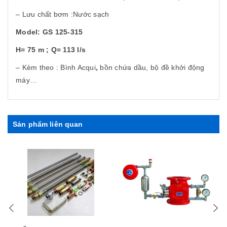
– Lưu chất bơm :Nước sạch
Model: GS 125-315
H= 75 m ; Q= 113 l/s
– Kèm theo : Bình Acqui
,
bồn chứa dầu, bộ đề khởi động
máy…
Sản phẩm liên quan