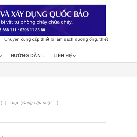
uyên cung cấp thiết bị làm sạch đường ống, thiết bị vật tư phòng 
HƯỚNG DẪN
LIÊN HỆ
.
)
Loại: (
Đang cập nhật ...
)