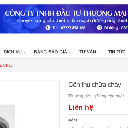
Ch
DỊCH VỤ
BẢNG BÁO GIÁ
TƯ VẤN
TIN TỨC
a Cháy
Côn thu chữa cháy
Thương hiệu: (
Đang cập nhật ..
Liên hệ
Mô tả :