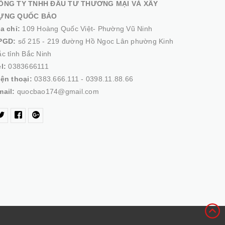
ÔNG TY TNHH ĐẦU TƯ THƯƠNG MẠI VÀ XÂY
ỰNG QUỐC BẢO
ịa chỉ:
109 Hoàng Quốc Việt- Phường Vũ Ninh
PGD:
số 215 - 219 đường Hồ Ngoc Lân phường Kinh
c tỉnh Bắc Ninh
el:
0383666111
iện thoại:
0383.666.111 - 0398.11.88.66
mail:
quocbao174@gmail.com