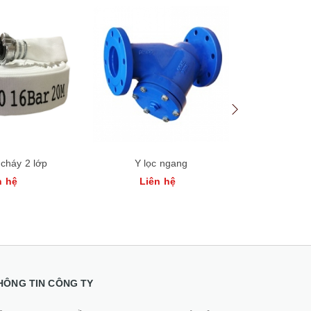
Xem nhanh
Xem nhanh
 cháy 2 lớp
Y lọc ngang
Bình ch
n hệ
Liên hệ
Li
HÔNG TIN CÔNG TY