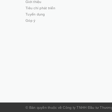
Giới thiệu
Tiêu chí phát triển
Tuyển dụng
Góp ý
© Bản quyền thuộc về Công ty TNHH Đầu tư Thươn