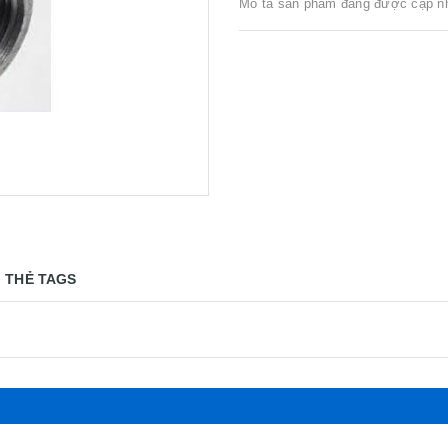
Mô tả sản phẩm đang được cập n
THẺ TAGS