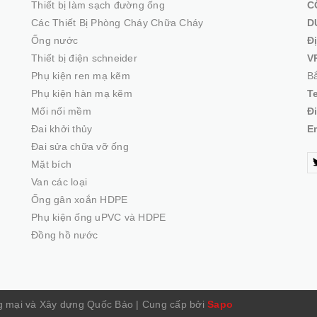
Thiết bị làm sạch đường ống
C
Các Thiết Bị Phòng Cháy Chữa Cháy
D
Ống nước
Đ
Thiết bị điện schneider
V
Phụ kiện ren mạ kẽm
Bắ
Phụ kiện hàn mạ kẽm
T
Mối nối mềm
Đ
Đai khởi thủy
E
Đai sửa chữa vỡ ống
Mặt bích
Van các loại
Ống gân xoắn HDPE
Phụ kiện ống uPVC và HDPE
Đồng hồ nước
g mại và Xây dựng Quốc Bảo
|
Cung cấp bởi
Sapo