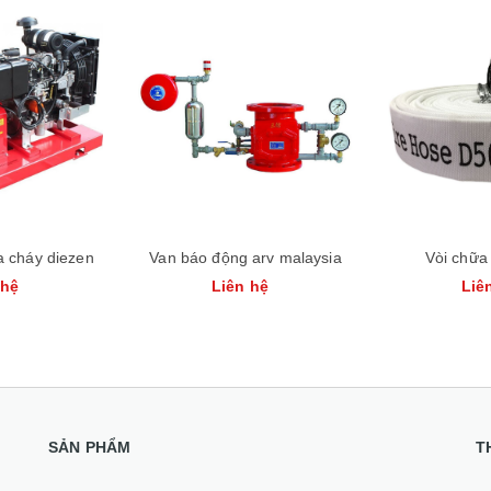
Xem nhanh
 cháy diezen
Van báo động arv malaysia
Vòi chữa
 hệ
Liên hệ
Liê
SẢN PHẨM
T