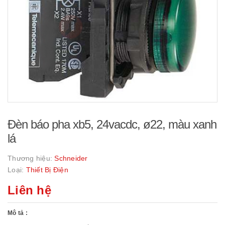
Đèn báo pha xb5, 24vacdc, ø22, màu xanh
lá
Thương hiệu:
Schneider
Loại:
Thiết Bị Điện
Liên hệ
Mô tả :