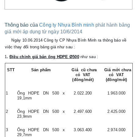
Thông báo của
Công ty Nhựa Bình minh
phát hành bảng
giá mới áp dụng từ ngày 10/6/2014
Ngày 10.06.2014 Công ty CP Nhựa Bình Minh ra thông báo về
việc thay đổi trong bảng giá như sau :
1
.
Điều chỉnh giá bán ống HDPE Ø500
như sau :
STT
Sản phẩm
Giá cũ chưa
Giá mới chưa
có VAT
có VAT
(đồng/mét)
(đồng/mét)
1
Ống HDPE DN 500 x
2.022.200
1.963.000
19,1mm
2
Ống HDPE DN 500 x
2.497.600
2.425.000
23,9mm
3
Ống HDPE DN 500 x
3.063.400
2.974.000
29,7mm