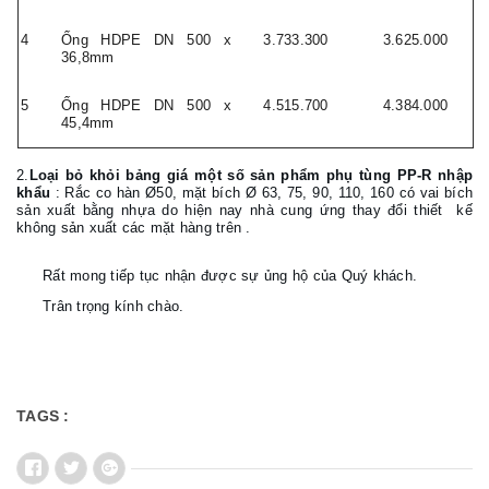
4
Ống HDPE DN 500 x
3.733.300
3.625.000
36,8mm
5
Ống HDPE DN 500 x
4.515.700
4.384.000
45,4mm
2.
Loại bỏ khỏi bảng giá một số sản phẩm phụ tùng PP-R nhập
khẩu
: Rắc co hàn Ø50, mặt bích Ø 63, 75, 90, 110, 160 có vai bích
sản xuất bằng nhựa do hiện nay nhà cung ứng thay đổi thiết kế
không sản xuất các mặt hàng trên .
Rất mong tiếp tục nhận được sự ủng hộ của Quý khách.
Trân trọng kính chào.
TAGS :