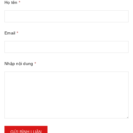
Họ tên
*
Email
*
Nhập nội dung
*
GỬI BÌNH LUẬN