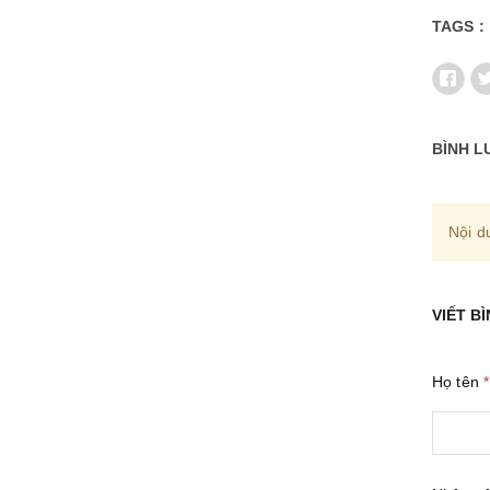
TAGS :
BÌNH L
Nội d
VIẾT B
Họ tên
*