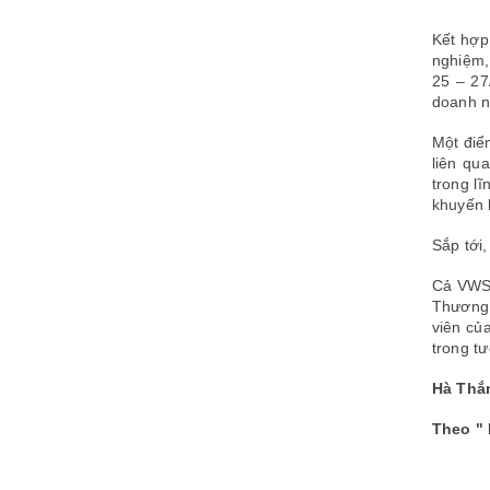
Kết hợp
nghiệm,
25 – 27
doanh n
Một điể
liên qu
trong l
khuyến 
Sắp tới
Cả VWSA
Thương 
viên củ
trong t
Hà Thắ
Theo " 