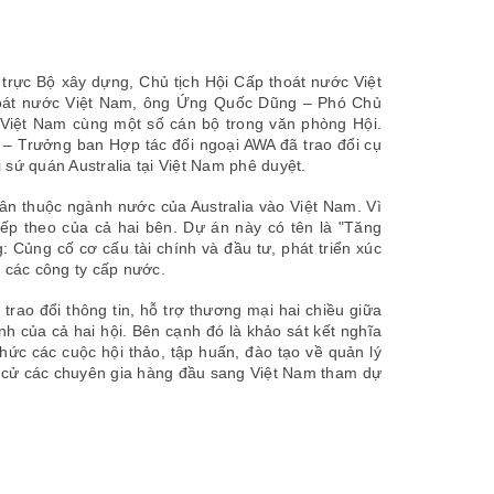
rực Bộ xây dựng, Chủ tịch Hội Cấp thoát nước Việt
hoát nước Việt Nam, ông Ứng Quốc Dũng – Phó Chủ
 Việt Nam cùng một số cán bộ trong văn phòng Hội.
 Trưởng ban Hợp tác đối ngoại AWA đã trao đổi cụ
 sứ quán Australia tại Việt Nam phê duyệt.
hân thuộc ngành nước của Australia vào Việt Nam. Vì
ếp theo của cả hai bên. Dự án này có tên là "Tăng
: Củng cố cơ cấu tài chính và đầu tư, phát triển xúc
o các công ty cấp nước.
trao đổi thông tin, hỗ trợ thương mại hai chiều giữa
 của cả hai hội. Bên cạnh đó là khảo sát kết nghĩa
hức các cuộc hội thảo, tập huấn, đào tạo về quản lý
 sẽ cử các chuyên gia hàng đầu sang Việt Nam tham dự