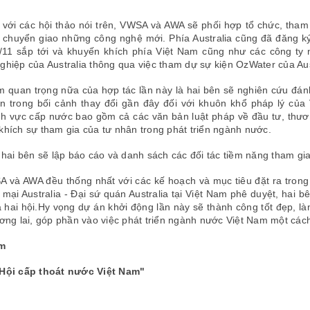
 với các hội thảo nói trên, VWSA và AWA sẽ phối hợp tổ chức, tham g
 chuyển giao những công nghệ mới. Phía Australia cũng đã đăng ký
/11 sắp tới và khuyến khích phía Việt Nam cũng như các công ty 
ghiệp của Australia thông qua việc tham dự sự kiện OzWater của Au
m quan trọng nữa của hợp tác lần này là hai bên sẽ nghiên cứu đán
an trong bối cảnh thay đổi gần đây đối với khuôn khổ pháp lý c
ĩnh vực cấp nước bao gồm cả các văn bản luật pháp về đầu tư, thư
khích sự tham gia của tư nhân trong phát triển ngành nước.
, hai bên sẽ lập báo cáo và danh sách các đối tác tiềm năng tham gi
 và AWA đều thống nhất với các kế hoạch và mục tiêu đặt ra trong
mại Australia - Đại sứ quán Australia tại Việt Nam phê duyệt, hai b
a hai hội.Hy vọng dự án khởi động lần này sẽ thành công tốt đẹp, l
ương lai, góp phần vào việc phát triển ngành nước Việt Nam một các
m
Hội cấp thoát nước Việt Nam"