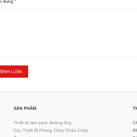
ội dung
*
BÌNH LUẬN
SẢN PHẨM
T
Thiết bị làm sạch đường ống
C
Các Thiết Bị Phòng Cháy Chữa Cháy
D