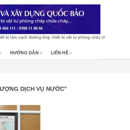
àm sạch đường ống, thiết bị vật tư phòng cháy chữa cháy - Bảo hàn
HƯỚNG DẪN
LIÊN HỆ
LƯỢNG DỊCH VỤ NƯỚC"