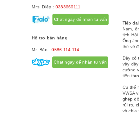
Mrs. Diệp :
0383666111
Chat ngay để nhận tư vấn
Tiếp đạ
Nam, ôn
tịch Hộ
Hỗ trợ bán hàng
Ông Jon
thể về 
Mr. Bảo :
0586.114.114
Đây có 
Chat ngay để nhận tư vấn
vậy đây
cường v
tiến th
Cụ thể 
VWSA và
ghép đô
rủi ro,
và chia 