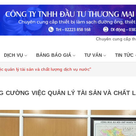
Chuyên cung cấp thiết bị l
DỊCH VỤ
BẢNG BÁO GIÁ
TƯ VẤN
TIN TỨC
c quản lý tài sản và chất lượng dịch vụ nước"
G CƯỜNG VIỆC QUẢN LÝ TÀI SẢN VÀ CHẤT 