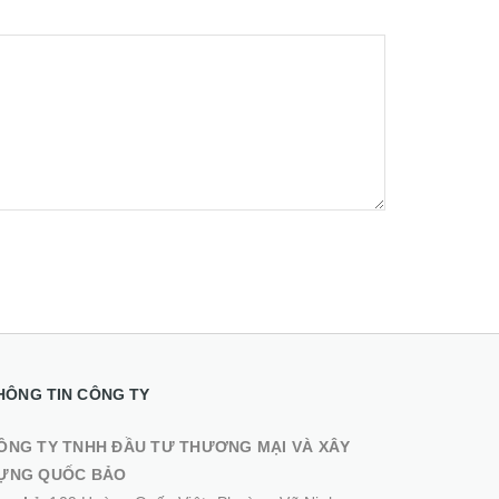
HÔNG TIN CÔNG TY
ÔNG TY TNHH ĐẦU TƯ THƯƠNG MẠI VÀ XÂY
ỰNG QUỐC BẢO