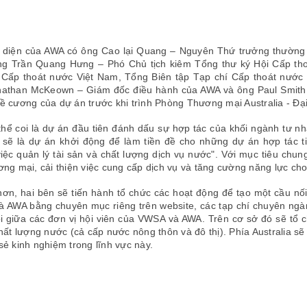
i diện của AWA có ông Cao lại Quang – Nguyên Thứ trưởng thường t
g Trần Quang Hưng – Phó Chủ tịch kiêm Tổng thư ký Hội Cấp t
i Cấp thoát nước Việt Nam, Tổng Biên tập Tạp chí Cấp thoát nước
athan McKeown – Giám đốc điều hành của AWA và ông Paul Smith –
đề cương của dự án trước khi trình Phòng Thương mại Australia - Đại
thể coi là dự án đầu tiên đánh dấu sự hợp tác của khối ngành tư n
 sẽ là dự án khởi động để làm tiền đề cho những dự án hợp tác ti
iệc quản lý tài sản và chất lượng dịch vụ nước". Với mục tiêu chung
ương mại, cải thiện việc cung cấp dịch vụ và tăng cường năng lực ch
hơn, hai bên sẽ tiến hành tổ chức các hoạt động để tạo một cầu nối 
 AWA bằng chuyên mục riêng trên website, các tạp chí chuyên ngành
i giữa các đơn vị hội viên của VWSA và AWA. Trên cơ sở đó sẽ tổ c
 chất lượng nước (cả cấp nước nông thôn và đô thị). Phía Australia
sẻ kinh nghiệm trong lĩnh vực này.