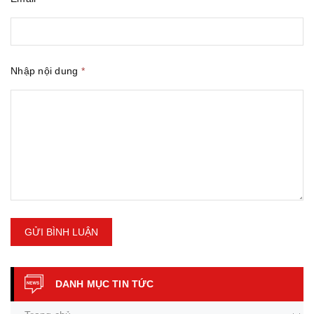
Nhập nội dung
*
GỬI BÌNH LUẬN
DANH MỤC TIN TỨC