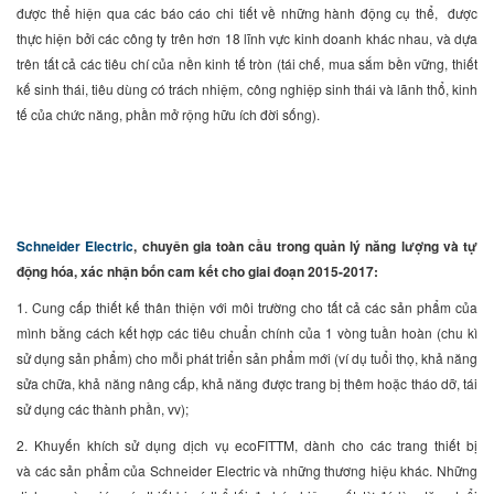
được thể hiện qua các báo cáo chi tiết về những hành động cụ thể, được
thực hiện bởi các công ty trên hơn 18 lĩnh vực kinh doanh khác nhau, và dựa
trên tất cả các tiêu chí của nền kinh tế tròn (tái chế, mua sắm bền vững, thiết
kế sinh thái, tiêu dùng có trách nhiệm, công nghiệp sinh thái và lãnh thổ, kinh
tế của chức năng, phần mở rộng hữu ích đời sống).
Schneider Electric
, chuyên gia toàn cầu trong quản lý năng lượng và tự
động hóa, xác nhận bốn cam kết cho giai đoạn 2015-2017:
1. Cung cấp thiết kế thân thiện với môi trường cho tất cả các sản phẩm của
mình bằng cách kết hợp các tiêu chuẩn chính của 1 vòng tuần hoàn (chu kì
sử dụng sản phẩm) cho mỗi phát triển sản phẩm mới (ví dụ tuổi thọ, khả năng
sửa chữa, khả năng nâng cấp, khả năng được trang bị thêm hoặc tháo dỡ, tái
sử dụng các thành phần, vv);
2. Khuyến khích sử dụng dịch vụ ecoFITTM, dành cho các trang thiết bị
và các sản phẩm của Schneider Electric và những thương hiệu khác. Những