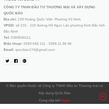
CÔNG TY TNHH ĐẦU TƯ THƯƠNG MẠI VÀ XÂY DỰNG
QUỐC BẢO
Địa chỉ:
109 Hoàng Quốc Việt- Phường Vũ Ninh
VPGD:
số 215 - 219 đường Hồ Ngoc Lân phường Kinh Bắc tỉnh
Bắc Ninh
Tel:
0383666111
Điện thoại:
0383.666.111 - 0398.11.88.66
Email:
quocbao174@gmail.com
© Bản quyền thuộc về Công ty TNHH Đầu tư Thương mại và
Xây dựng Quốc Bảo
Cung cấp bởi
Sapo