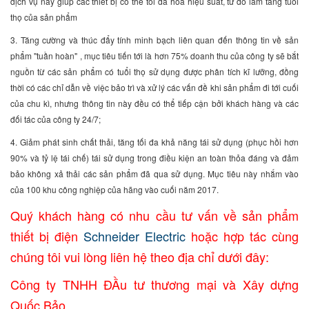
dịch vụ này giúp các thiết bị có thể tối đa hóa hiệu suất, từ đó làm tăng tuổi
thọ của sản phẩm
3. Tăng cường và thúc đẩy tính minh bạch liên quan đến thông tin về sản
phẩm "tuần hoàn" , mục tiêu tiến tới là hơn 75% doanh thu của công ty sẽ bắt
nguồn từ các sản phẩm có tuổi thọ sử dụng được phân tích kĩ lưỡng, đồng
thời có các chỉ dẫn về việc bảo trì và xử lý các vấn đề khi sản phẩm đi tới cuối
của chu kì, nhưng thông tin này đều có thể tiếp cận bởi khách hàng và các
đối tác của công ty 24/7;
4. Giảm phát sinh chất thải, tăng tối đa khả năng tái sử dụng (phục hồi hơn
90% và tỷ lệ tái chế) tái sử dụng trong điều kiện an toàn thỏa đáng và đảm
bảo không xả thải các sản phẩm đã qua sử dụng. Mục tiêu này nhắm vào
của 100 khu công nghiệp của hãng vào cuối năm 2017.
Quý khách hàng có nhu cầu tư vấn về sản phẩm
thiết bị điện
Schneider Electric
hoặc hợp tác cùng
chúng tôi vui lòng liên hệ theo địa chỉ dưới đây:
Công ty TNHH ĐẦu tư thương mại và Xây dựng
Quốc Bảo