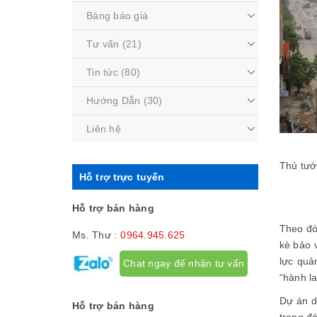
Bảng báo giá
Tư vấn
(21)
Tin tức
(80)
Hướng Dẫn
(30)
Liên hệ
Thủ tướ
Hỗ trợ trực tuyến
Hỗ trợ bán hàng
Theo đó
Ms. Thư :
0964.945.625
kè bảo 
lực quả
Chat ngay để nhận tư vấn
“hành l
Dự án d
Hỗ trợ bán hàng