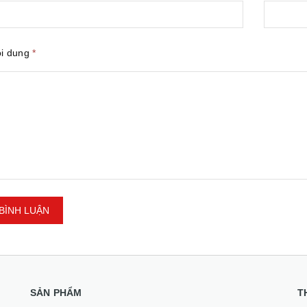
ội dung
*
BÌNH LUẬN
SẢN PHẨM
T