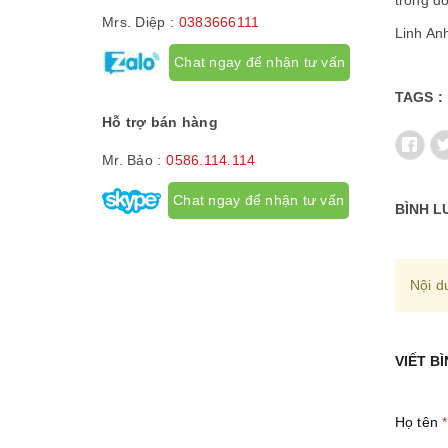
trong đ
Mrs. Diệp :
0383666111
Linh An
Chat ngay để nhận tư vấn
TAGS :
Hỗ trợ bán hàng
Mr. Bảo :
0586.114.114
Chat ngay để nhận tư vấn
BÌNH L
Nội d
VIẾT B
Họ tên
*