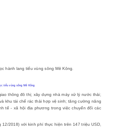
dọc hành lang tiểu vùng sông Mê Kông.
dọc tiểu vùng sông Mê Kông
ao thông đô thị; xây dựng nhà máy xử lý nước thải;
à khu tái chế rác thải hợp vệ sinh; tăng cường năng
nh tế - xã hội địa phương trong việc chuyển đổi các
 12/2018) với kinh phí thực hiện trên 147 triệu USD,