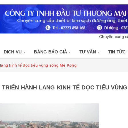
Chuyên cung cấp thiế
DỊCH VỤ
BẢNG BÁO GIÁ
TƯ VẤN
TIN TỨC
 lang kinh tế dọc tiểu vùng sông Mê Kông
 TRIỂN HÀNH LANG KINH TẾ DỌC TIỂU VÙN