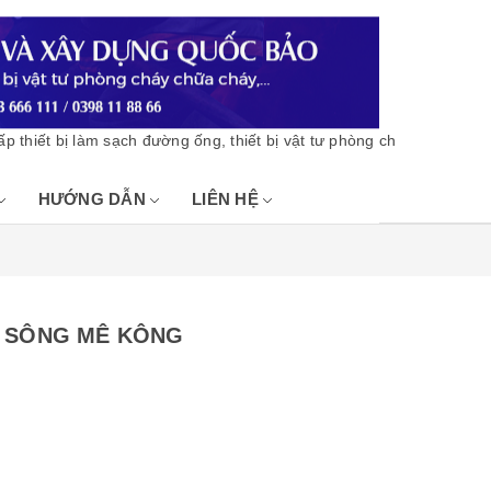
t bị làm sạch đường ống, thiết bị vật tư phòng cháy chữa cháy - B
HƯỚNG DẪN
LIÊN HỆ
G SÔNG MÊ KÔNG