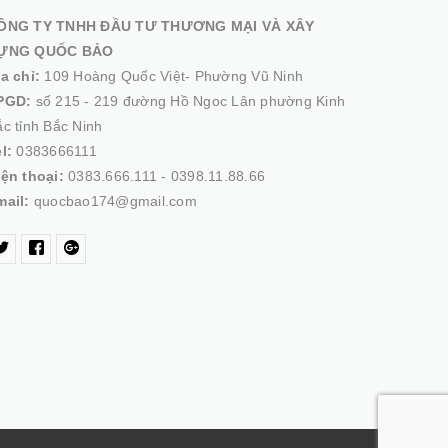
ÔNG TY TNHH ĐẦU TƯ THƯƠNG MẠI VÀ XÂY
ỰNG QUỐC BẢO
ịa chỉ:
109 Hoàng Quốc Việt- Phường Vũ Ninh
PGD:
số 215 - 219 đường Hồ Ngoc Lân phường Kinh
c tỉnh Bắc Ninh
el:
0383666111
iện thoại:
0383.666.111 - 0398.11.88.66
mail:
quocbao174@gmail.com