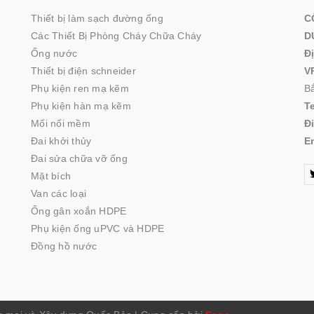
Thiết bị làm sạch đường ống
C
Các Thiết Bị Phòng Cháy Chữa Cháy
D
Ống nước
Đ
Thiết bị điện schneider
V
Phụ kiện ren mạ kẽm
Bắ
Phụ kiện hàn mạ kẽm
T
Mối nối mềm
Đ
Đai khởi thủy
E
Đai sửa chữa vỡ ống
Mặt bích
Van các loại
Ống gân xoắn HDPE
Phụ kiện ống uPVC và HDPE
Đồng hồ nước