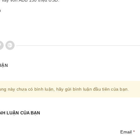
ó vay vốn ADB 130 triệu USD.
h
UẬN
ung này chưa có bình luận, hãy gửi bình luận đầu tiên của bạn.
ÌNH LUẬN CỦA BẠN
Email
*