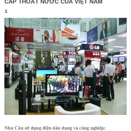
CẤP THOÁT NƯỚC CỦA VIỆT NAM