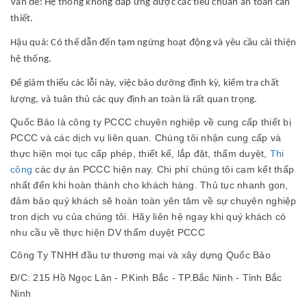
Vấn đề: Hệ thống không đáp ứng được các tiêu chuẩn an toàn cần
thiết.
Hậu quả: Có thể dẫn đến tạm ngừng hoạt động và yêu cầu cải thiện
hệ thống.
Để giảm thiểu các lỗi này, việc bảo dưỡng định kỳ, kiểm tra chất
lượng, và tuân thủ các quy định an toàn là rất quan trọng.
Quốc Bảo là công ty PCCC chuyên nghiệp về cung cấp thiết bị
PCCC và các dịch vụ liên quan. Chúng tôi nhận cung cấp và
thực hiện mọi tục cấp phép, thiết kế, lắp đặt, thẩm duyệt,
Thi
công
các dự án PCCC hiện nay. Chi phí chúng tôi cam kết thấp
nhất đến khi hoàn thành cho khách hàng. Thủ tục nhanh gon,
đảm bảo quý khách sẽ hoàn toàn yên tâm về sự chuyên nghiệp
tron dịch vụ của chúng tôi. Hãy liên hệ ngay khi quý khách có
nhu cầu về thực hiện DV thẩm duyệt PCCC
Công Ty TNHH đầu tư thương mại và xây dựng Quốc Bảo
Đ/C: 215 Hồ Ngọc Lân - P.Kinh Bắc - TP.Bắc Ninh - Tỉnh Bắc
Ninh