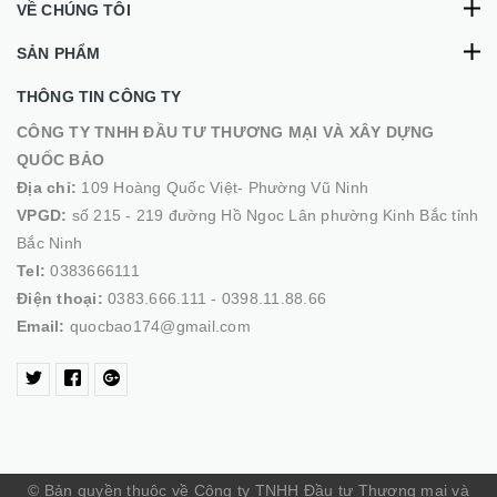
VỀ CHÚNG TÔI
SẢN PHẨM
THÔNG TIN CÔNG TY
CÔNG TY TNHH ĐẦU TƯ THƯƠNG MẠI VÀ XÂY DỰNG
QUỐC BẢO
Địa chỉ:
109 Hoàng Quốc Việt- Phường Vũ Ninh
VPGD:
số 215 - 219 đường Hồ Ngoc Lân phường Kinh Bắc tỉnh
Bắc Ninh
Tel:
0383666111
Điện thoại:
0383.666.111 - 0398.11.88.66
Email:
quocbao174@gmail.com
© Bản quyền thuộc về Công ty TNHH Đầu tư Thương mại và