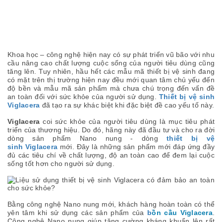
Khoa học – công nghệ hiện nay có sự phát triển vũ bão với nhu
cầu nâng cao chất lượng cuộc sống của người tiêu dùng cũng
tăng lên. Tuy nhiên, hầu hết các mẫu mã thiết bị vệ sinh đang
có mặt trên thị trường hiện nay đều mới quan tâm chủ yếu đến
độ bền và mẫu mã sản phẩm mà chưa chú trọng đến vấn đề
an toàn đối với sức khỏe của người sử dụng.
Thiết bị vệ sinh
Viglacera
đã tạo ra sự khác biệt khi đặc biệt đề cao yếu tố này.
Viglacera
coi sức khỏe của người tiêu dùng là mục tiêu phát
triển của thương hiệu. Do đó, hãng này đã đầu tư và cho ra đời
dòng sản phẩm Nano nung - dòng
thiết bị vệ
sinh Viglacera
mới. Đây là những sản phẩm mới đáp ứng đầy
đủ các tiêu chí về chất lượng, độ an toàn cao để đem lại cuộc
sống tốt hơn cho người sử dụng.
Bằng công nghệ Nano nung mới, khách hàng hoàn toàn có thể
yên tâm khi sử dụng các sản phẩm của
b
ồn cầu
Viglacera
.
Công nghệ Nano nung giúp tăng cường kháng khuẩn lên rất