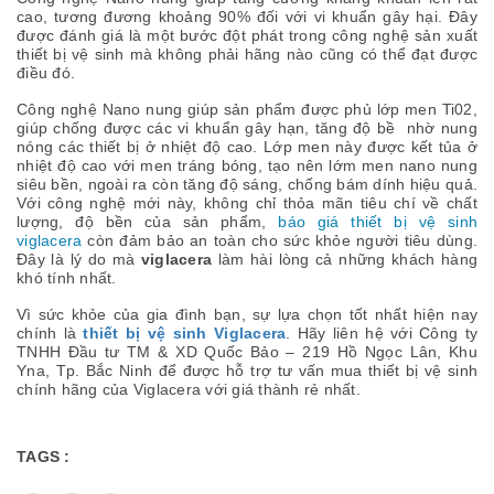
cao, tương đương khoảng 90% đối với vi khuẩn gây hại. Đây
được đánh giá là một bước đột phát trong công nghệ sản xuất
thiết bị vệ sinh mà không phải hãng nào cũng có thể đạt được
điều đó.
Công nghệ Nano nung giúp sản phẩm được phủ lớp men Ti02,
giúp chống được các vi khuẩn gây hạn, tăng độ bề nhờ nung
nóng các thiết bị ở nhiệt độ cao. Lớp men này được kết tủa ở
nhiệt độ cao với men tráng bóng, tạo nên lớm men nano nung
siêu bền, ngoài ra còn tăng độ sáng, chống bám dính hiệu quả.
Với công nghệ mới này, không chỉ thỏa mãn tiêu chí về chất
lượng, độ bền của sản phẩm,
b
áo giá
thiết bị vệ sinh
viglacera
còn đảm bảo an toàn cho sức khỏe người tiêu dùng.
Đây là lý do mà
viglacera
làm hài lòng cả những khách hàng
khó tính nhất.
Vì sức khỏe của gia đình bạn, sự lựa chọn tốt nhất hiện nay
chính là
thiết bị vệ sinh Viglacera
. Hãy liên hệ với Công ty
TNHH Đầu tư TM & XD Quốc Bảo – 219 Hồ Ngọc Lân, Khu
Yna, Tp. Bắc Ninh để được hỗ trợ tư vấn mua thiết bị vệ sinh
chính hãng của Viglacera với giá thành rẻ nhất.
TAGS :