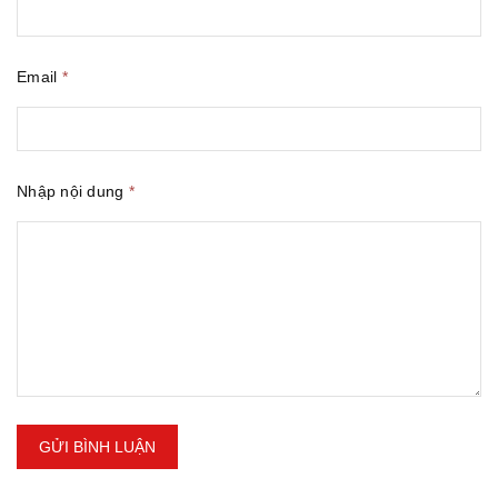
Email
*
Nhập nội dung
*
GỬI BÌNH LUẬN