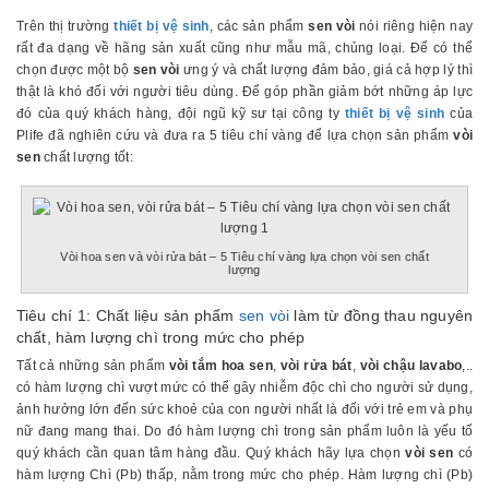
Trên thị trường
thiết bị vệ sinh
, các sản phẩm
sen vòi
nói riêng hiện nay
rất đa dạng về hãng sản xuất cũng như mẫu mã, chủng loại. Để có thể
chọn được một bộ
sen vòi
ưng ý và chất lượng đảm bảo, giá cả hợp lý thì
thật là khó đối với người tiêu dùng. Để góp phần giảm bớt những áp lực
đó của quý khách hàng, đội ngũ kỹ sư tại công ty
thiết bị vệ sinh
của
Plife đã nghiên cứu và đưa ra 5 tiêu chí vàng để lựa chọn sản phẩm
vòi
sen
chất lượng tốt:
Vòi hoa sen và vòi rửa bát – 5 Tiêu chí vàng lựa chọn vòi sen chất
lượng
Tiêu chí 1: Chất liệu sản phẩm
sen vòi
làm từ đồng thau nguyên
chất, hàm lượng chì trong mức cho phép
Tất cả những sản phẩm
vòi tắm hoa sen
,
vòi rửa bát
,
vòi chậu lavabo
,..
có hàm lượng chì vượt mức có thể gây nhiễm độc chì cho người sử dụng,
ảnh hưởng lớn đến sức khoẻ của con người nhất là đối với trẻ em và phụ
nữ đang mang thai. Do đó hàm lượng chì trong sản phẩm luôn là yếu tố
quý khách cần quan tâm hàng đầu. Quý khách hãy lựa chọn
vòi sen
có
hàm lượng Chì (Pb) thấp, nằm trong mức cho phép. Hàm lượng chì (Pb)