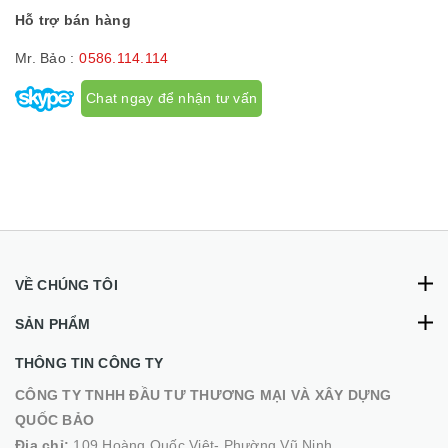
Hỗ trợ bán hàng
Mr. Bảo :
0586.114.114
Chat ngay để nhận tư vấn
VỀ CHÚNG TÔI
SẢN PHẨM
THÔNG TIN CÔNG TY
CÔNG TY TNHH ĐẦU TƯ THƯƠNG MẠI VÀ XÂY DỰNG
QUỐC BẢO
Địa chỉ:
109 Hoàng Quốc Việt- Phường Vũ Ninh