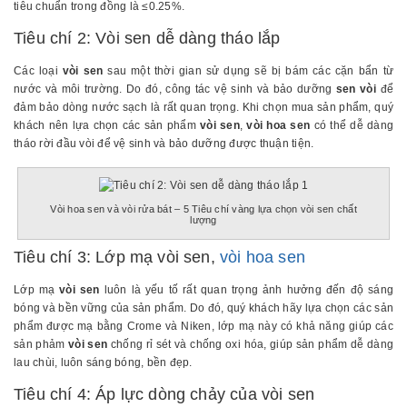
tiêu chuẩn trong đồng là ≤0.25%.
Tiêu chí 2: Vòi sen dễ dàng tháo lắp
Các loại
vòi sen
sau một thời gian sử dụng sẽ bị bám các cặn bẩn từ
nước và môi trường. Do đó, công tác vệ sinh và bảo dưỡng
sen vòi
để
đảm bảo dòng nước sạch là rất quan trọng. Khi chọn mua sản phẩm, quý
khách nên lựa chọn các sản phẩm
vòi sen
,
vòi hoa sen
có thể dễ dàng
tháo rời đầu vòi để vệ sinh và bảo dưỡng được thuận tiện.
Vòi hoa sen và vòi rửa bát – 5 Tiêu chí vàng lựa chọn vòi sen chất
lượng
Tiêu chí 3: Lớp mạ vòi sen,
vòi hoa sen
Lớp mạ
vòi sen
luôn là yếu tố rất quan trọng ảnh hưởng đến độ sáng
bóng và bền vững của sản phẩm. Do đó, quý khách hãy lựa chọn các sản
phẩm được mạ bằng Crome và Niken, lớp mạ này có khả năng giúp các
sản phảm
vòi sen
chống rỉ sét và chống oxi hóa, giúp sản phẩm dễ dàng
lau chùi, luôn sáng bóng, bền đẹp.
Tiêu chí 4: Áp lực dòng chảy của vòi sen