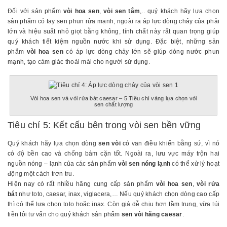
Đối với sản phẩm
vòi hoa sen
,
vòi sen tắm
,.. quý khách hãy lựa chọn
sản phẩm có tay sen phun rửa mạnh, ngoài ra áp lực dòng chảy của phải
lớn và hiệu suất nhỏ giọt bằng không, tính chất này rất quan trọng giúp
quý khách tiết kiệm nguồn nước khi sử dụng. Đặc biệt, những sản
phẩm
vòi hoa sen
có áp lực dòng chảy lớn sẽ giúp dòng nước phun
mạnh, tạo cảm giác thoải mái cho người sử dụng.
Vòi hoa sen và vòi rửa bát caesar – 5 Tiêu chí vàng lựa chọn vòi
sen chất lượng
Tiêu chí 5: Kết cấu bên trong vòi sen bền vững
Quý khách hãy lựa chọn dòng
sen vòi
có van điều khiển bằng sứ, vì nó
có độ bền cao và chống bám cặn tốt. Ngoài ra, lưu vực máy trộn hai
nguồn nóng – lạnh của các sản phẩm
vòi sen nóng lạnh
có thể xử lý hoạt
động một cách trơn tru.
Hiện nay có rất nhiều hãng cung cấp sản phẩm
vòi hoa sen
,
vòi rửa
bát
như toto, caesar, inax, viglacera,… Nếu quý khách chọn dòng cao cấp
thì có thể lựa chọn toto hoặc inax. Còn giá dễ chịu hơn tầm trung, vừa túi
tiền tôi tư vấn cho quý khách sản phẩm
sen vòi hãng caesar
.